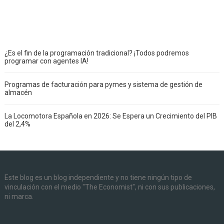
¿Es el fin de la programación tradicional? ¡Todos podremos
programar con agentes IA!
Programas de facturación para pymes y sistema de gestión de
almacén
La Locomotora Española en 2026: Se Espera un Crecimiento del PIB
del 2,4%
Este blog es un blog independiente y no tiene ningún tipo de
vinculación con el medio "The Economist", ni con sus publicaciones,
ni marca.