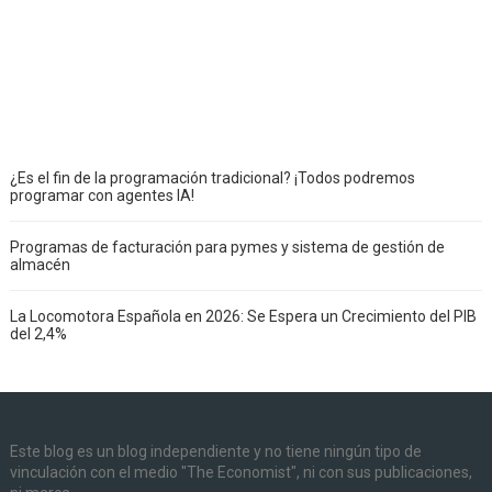
¿Es el fin de la programación tradicional? ¡Todos podremos
programar con agentes IA!
Programas de facturación para pymes y sistema de gestión de
almacén
La Locomotora Española en 2026: Se Espera un Crecimiento del PIB
del 2,4%
Este blog es un blog independiente y no tiene ningún tipo de
vinculación con el medio "The Economist", ni con sus publicaciones,