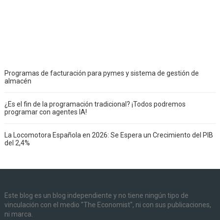
Programas de facturación para pymes y sistema de gestión de
almacén
¿Es el fin de la programación tradicional? ¡Todos podremos
programar con agentes IA!
La Locomotora Española en 2026: Se Espera un Crecimiento del PIB
del 2,4%
Este blog es un blog independiente y no tiene ningún tipo de
vinculación con el medio "The Economist", ni con sus publicaciones,
ni marca.