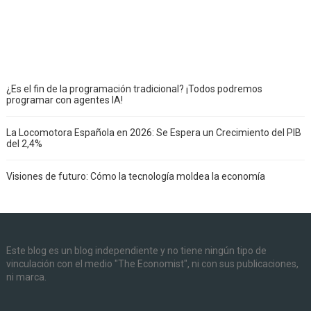
¿Es el fin de la programación tradicional? ¡Todos podremos
programar con agentes IA!
La Locomotora Española en 2026: Se Espera un Crecimiento del PIB
del 2,4%
Visiones de futuro: Cómo la tecnología moldea la economía
Este blog es un blog independiente y no tiene ningún tipo de
vinculación con el medio "The Economist", ni con sus publicaciones,
ni marca.