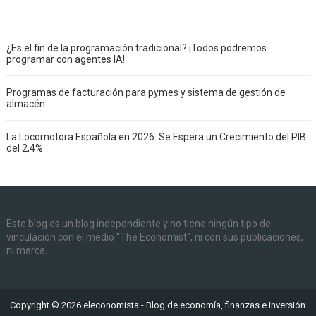
¿Es el fin de la programación tradicional? ¡Todos podremos
programar con agentes IA!
Programas de facturación para pymes y sistema de gestión de
almacén
La Locomotora Española en 2026: Se Espera un Crecimiento del PIB
del 2,4%
Este blog es un blog independiente y no tiene ningún tipo de
vinculación con el medio "The Economist", ni con sus publicaciones,
ni marca.
Copyright ©
2026
eleconomista - Blog de economía, finanzas e inversión