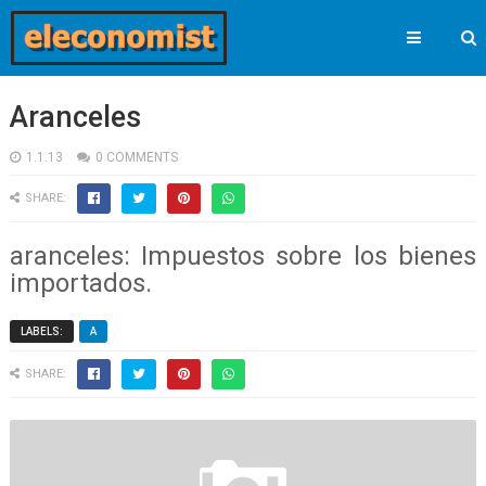
Aranceles
1.1.13
0 COMMENTS
SHARE:
aranceles: Impuestos sobre los bienes
importados.
LABELS:
A
SHARE: