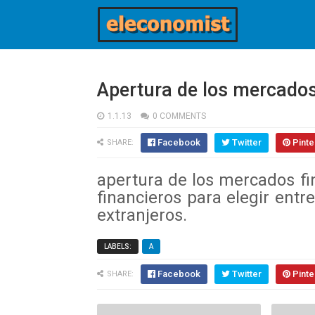
Apertura de los mercados
1.1.13
0 COMMENTS
Facebook
Twitter
Pinte
SHARE:
apertura de los mercados fi
financieros para elegir entre
extranjeros.
LABELS:
A
Facebook
Twitter
Pinte
SHARE: