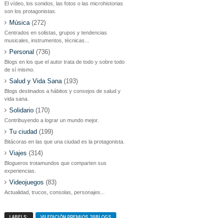
El vídeo, los sonidos, las fotos o las microhistorias
son los protagonistas.
Música
(272)
Centrados en solistas, grupos y tendencias
musicales, instrumentos, técnicas...
Personal
(736)
Blogs en los que el autor trata de todo y sobre todo
de sí mismo.
Salud y Vida Sana
(193)
Blogs destinados a hábitos y consejos de salud y
vida sana.
Solidario
(170)
Contribuyendo a lograr un mundo mejor.
Tu ciudad
(199)
Bitácoras en las que una ciudad es la protagonista.
Viajes
(314)
Blogueros trotamundos que comparten sus
experiencias.
Videojuegos
(83)
Actualidad, trucos, consolas, personajes...
LABELS:
VII EDICIÓN PREMIOS 20BLOGS