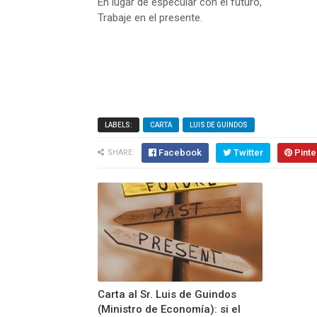
En lugar de especular con el futuro,
Trabaje en el presente.
LABELS:
CARTA
LUIS DE GUINDOS
Facebook
Twitter
Pinte
SHARE:
Carta al Sr. Luis de Guindos
(Ministro de Economía): si el