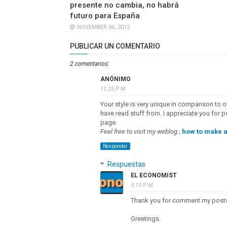
presente no cambia, no habrá
futuro para España
NOVEMBER 06, 2012
PUBLICAR UN COMENTARIO
2 comentarios:
ANÓNIMO
11:25 P. M.
Your style is very unique in comparison to ot
have read stuff from. I appreciate you for p
page.
Feel free to visit my weblog
;
how to make 
Responder
Respuestas
EL ECONOMIST
5:15 P. M.
Thank you for comment my post
Greetings.