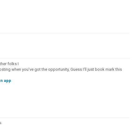
her folks I
osting when you've got the opportunity, Guess I'll just book mark this
an app
s.