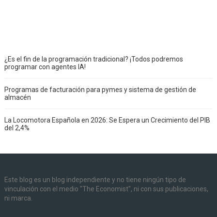
¿Es el fin de la programación tradicional? ¡Todos podremos
programar con agentes IA!
Programas de facturación para pymes y sistema de gestión de
almacén
La Locomotora Española en 2026: Se Espera un Crecimiento del PIB
del 2,4%
Este blog es un blog independiente y no tiene ningún tipo de
vinculación con el medio "The Economist", ni con sus publicaciones,
ni marca.