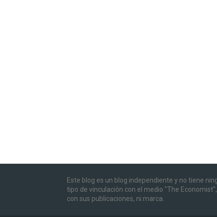
Este blog es un blog independiente y no tiene ni
tipo de vinculación con el medio "The Economist",
con sus publicaciones, ni marca.