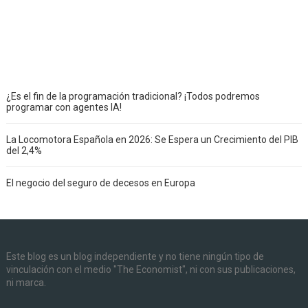
¿Es el fin de la programación tradicional? ¡Todos podremos
programar con agentes IA!
La Locomotora Española en 2026: Se Espera un Crecimiento del PIB
del 2,4%
El negocio del seguro de decesos en Europa
Este blog es un blog independiente y no tiene ningún tipo de
vinculación con el medio "The Economist", ni con sus publicaciones,
ni marca.