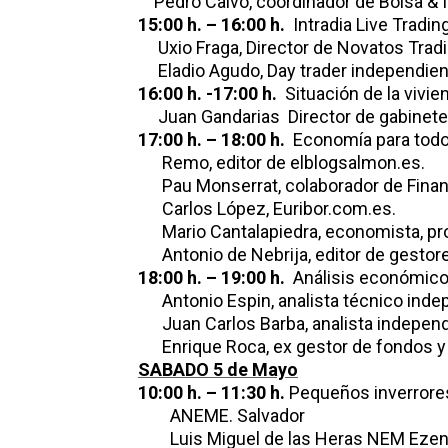
Pedro Calvo, coordinador de Bolsa & I
15:00 h. – 16:00 h.
Intradia Live Trading
Uxio Fraga, Director de Novatos Trad
Eladio Agudo, Day trader independien
16:00 h. -17:00 h.
Situación de la vivie
Juan Gandarias Director de gabinete 
17:00 h. – 18:00 h.
Economía para todo
Remo, editor de elblogsalmon.es.
Pau Monserrat, colaborador de Financ
Carlos López, Euribor.com.es.
Mario Cantalapiedra, economista, prof
Antonio de Nebrija, editor de gestor
18:00 h. – 19:00 h.
Análisis económico
Antonio Espin, analista técnico indep
Juan Carlos Barba, analista independi
Enrique Roca, ex gestor de fondos y c
SABADO 5 de Mayo
10:00 h. – 11:30 h.
Pequeños inverrore
ANEME. Salvador
Luis Miguel de las Heras NEM Ez