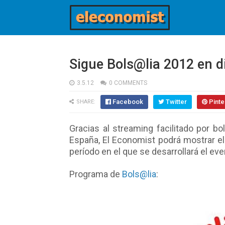
Sigue Bols@lia 2012 en d
3.5.12
0 COMMENTS
Facebook
Twitter
Pinte
SHARE:
Gracias al streaming facilitado por b
España, El Economist podrá mostrar el 
período en el que se desarrollará el eve
Programa de
Bols@lia
: