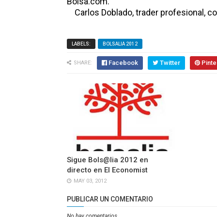
Bolsa.com.
Carlos Doblado, trader profesional, co
LABELS:
BOLSALIA 2012
Facebook
Twitter
Pinte
SHARE:
Sigue Bols@lia 2012 en
directo en El Economist
MAY 03, 2012
PUBLICAR UN COMENTARIO
No hay comentarios