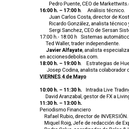
Pedro Puente, CEO de Markettwits.
16:00 h. – 17:00 h
. Análisis técnico.
Juan Carlos Costa, director de Kost
Ricardo González, analista técnico y
Sergi Sanchez, CEO de Sersan Sis
17:00 h.- 18:00 h Sistemas automáti
Ted Waller, trader independiente.
Javier Alfayate
, analista especiali
en accionesdebolsa.com.
18:00 h. – 19:00 h
. Estrategias de Hu
Josep Codina, analista colaborador 
VIERNES 4 de Mayo
10:00 h. – 11:30 h.
Intradia Live Tradin
David Aranzabal, gestor de FX a Livin
11:30 h. – 13:00 h.
Periodismo Financiero
Rafael Rubio, director de INVERSIÓN.
Miquel Roig, Jefe de redacción de E