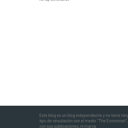
Este blog es un blog independiente y no tiene ni
tipo de vinculación con el medio "The Economist",
con sus publicaciones, ni marca.