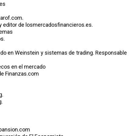
es
arof.com.
 editor de losmercadosfinancieros.es.
temas
cos.
zado en Weinstein y sistemas de trading. Responsable
ecos en el mercado
de Finanzas.com
g.
g.
xpansion.com