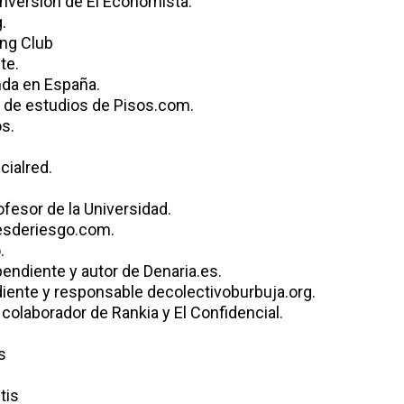
nversión de El Economista.
.
ing Club
te.
nda en España.
de estudios de Pisos.com.
s.
ialred.
esor de la Universidad.
esderiesgo.com.
.
endiente y autor de Denaria.es.
ente y responsable decolectivoburbuja.org.
olaborador de Rankia y El Confidencial.
s
entis