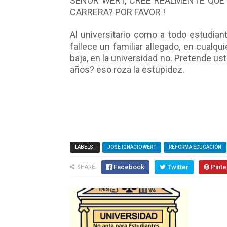
SEÑOR WERT, CREE REALMENTE QUE
CARRERA? POR FAVOR !
Al universitario como a todo estudiant
fallece un familiar allegado, en cualqu
baja, en la universidad no. Pretende us
años? eso roza la estupidez.
LABELS:
JOSE IGNACIO WERT
REFORMA EDUCACIÓN
Facebook
Twitter
Pinte
SHARE: