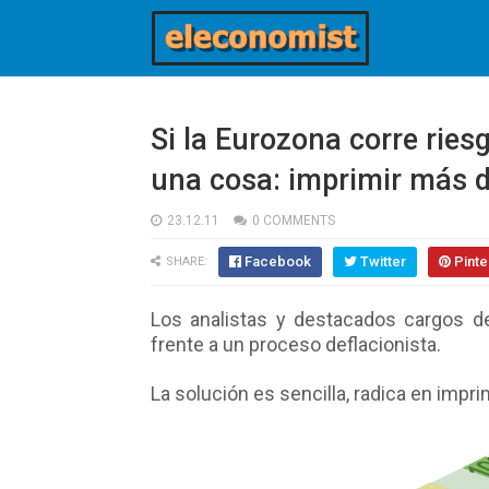
Si la Eurozona corre ries
una cosa: imprimir más d
23.12.11
0 COMMENTS
Facebook
Twitter
Pinte
SHARE:
Los analistas y destacados cargos d
frente a un proceso deflacionista.
La solución es sencilla, radica en impri