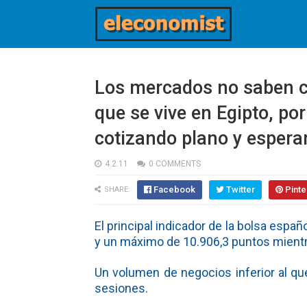
Los mercados no saben c
que se vive en Egipto, po
cotizando plano y espera
4.2.11
0 COMMENTS
Facebook
Twitter
Pinte
SHARE:
El principal indicador de la bolsa espa
y un máximo de 10.906,3 puntos mientr
Un volumen de negocios inferior al q
sesiones.